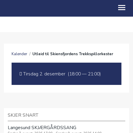
HVEM ER VI?
VELKOMMEN HJEM
Kalender
/
Utleid til Skiensfjordens Trekkspillorkester
KALENDER
TALER
Tirsdag 2. desember (18:00 — 21:00)
STØPERIET
FRIHJELPEN
GI EN GAVE
SKJER SNART
Langesund SKJÆRGÅRDSSANG