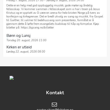
Fredag 7. august, 2026 17:00 - Søndag 9. august, 2026 14:00
Dette er en helg med god oppbyggelig musikk, gode møter og åndelig
fellesskap. Vi kommer sammen i fellesskapet som vi har i troen på Jesus
Kristus og er opptatt av å være en arena for hele kristen Norge på tvers av
konfesjon og kirkegrenser. Det er bredt utvalg av sang og musikk, fra Gospel
til Gaither, til salmer til bedehussang som presenteres, formålet er å
gjennom dette å løfte frem evangeliets budskap til håp og fornyelse. Kjøp
biletter på: https://sgsang.no/billetter
Bønn og Lunsj
Torsdag 20. august, 2026 11:00
Kirken er utleid
Lørdag 22. august, 2026 08:00
Kontakt
pastor.skien@frikirken.no